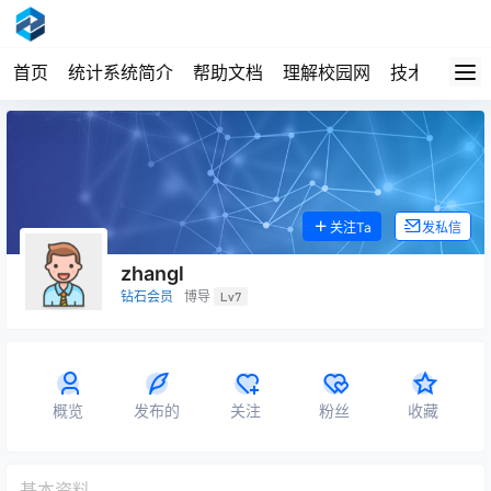
首页
统计系统简介
帮助文档
理解校园网
技术经验
关注Ta
发私信
zhangl
钻石会员
博导
Lv7
概览
发布的
关注
粉丝
收藏
基本资料